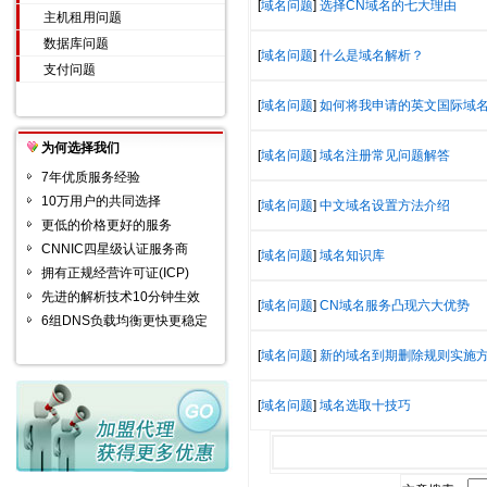
[
域名问题
]
选择CN域名的七大理由
主机租用问题
数据库问题
[
域名问题
]
什么是域名解析？
支付问题
[
域名问题
]
如何将我申请的英文国际域
为何选择我们
[
域名问题
]
域名注册常见问题解答
7年优质服务经验
10万用户的共同选择
[
域名问题
]
中文域名设置方法介绍
更低的价格更好的服务
CNNIC四星级认证服务商
[
域名问题
]
域名知识库
拥有正规经营许可证(ICP)
先进的解析技术10分钟生效
[
域名问题
]
CN域名服务凸现六大优势
6组DNS负载均衡更快更稳定
[
域名问题
]
新的域名到期删除规则实施
[
域名问题
]
域名选取十技巧