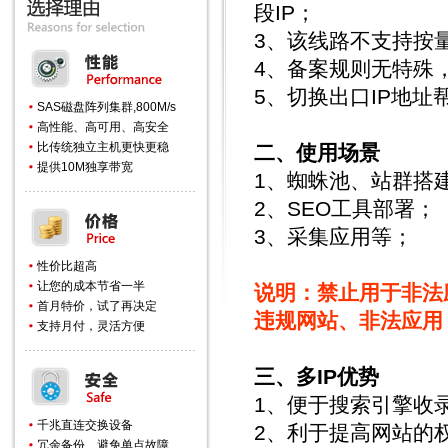
段IP；
3、该线路不支持按
4、备案规则无特殊
5、切换出口IP地址帮
SAS磁盘阵列集群,800M/s
高性能、高可用、高安全
比传统独立主机更快更稳
二、使用场景
提供10M独享带宽
1、蜘蛛池、站群搭
2、SEO工具部署；
3、采集应用等；
性价比超高
让您的成本节省一半
说明：禁止用于非法
首月特价，试了再决定
违规网站、非法应用
支持月付，灵活方便
三、多IP优势
1、便于搜索引擎收
千兆直连交换设备
2、利于提高网站的
冗余备份、避免单点故障