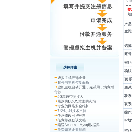
才
提
烦
产品
空间
选择
账号
密码
选择理由
确认
虚拟主机严选企业
联 
超强的主机控制面板
虚拟主机自动开通，先试用，满意后
联系
付款
联系
5G高速带宽接入
黑洞防DDOS攻击防火墙
联系
专业的网络安全维护
7*24小时技术支持
操作
任意修改FTP密码
任意修改默认文档
IP
赠送Access、Mysql数据库
免费赠送企业邮箱
Mys