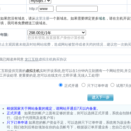
:
http://
.
如果您没有域名，请从
这里注册
一个新域名。如果需要绑定更多
域名
，请在主机开设
填，我司将免费赠送三级域名。
/年限:
您没有登陆,按直接客户身份计算价格
防止主观因素未能及时给网站续费，造成网站被暂停或者关闭的情况，建议您一次购
我已阅读并同意
龙江互联
虚拟主机购买协议
互联提供完善的
虚拟主机
实时开设系统,您可以在1分钟内立刻拥有一个网站空间,并
工开设处理. 更重要的是,您可以在线支付,立即开通,无须人工处理!
正式开通
只下订单申请
试用7天(
根据国家关于网站备案的规定，请网站开通后7天以内备案。
正式开通
如果您的帐户上面有足够的资金，则可以选择正式开通，系统会扣除
行。(适合于代理商及老客户等）
只下订单申请
如果您的帐户资金不足，可以选择只下订单申请，系统将为该业务
司；我们收到后将款项加在你的会员帐号下，根据该订单开通业务；您自己也可