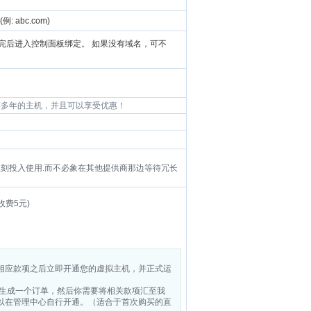
(例:
abc.com)
完后进入控制面板绑定。 如果没有域名，可不
买多年的主机，并且可以享受优惠！
立刻投入使用.而不必象在其他提供商那边等待冗长
收费5元)
相应款项之后立即开通您的
虚拟主机
，并正式运
生成一个订单，然后你需要将相关款项汇至我
以在管理中心自行开通。（适合于首次购买的直