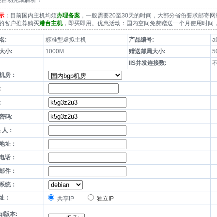
能自动完成解析！
示
：目前国内主机均须
办理备案
，一般需要20至30天的时间，大部分省份要求邮寄
的客户推荐购买
港台主机
，即买即用。优惠活动：国内空间免费赠送一个月使用时间，
名:
标准型虚拟主机
产品编号:
a
大小:
1000M
赠送邮局大小:
5
IIS并发连接数:
机房：
:
:
密码:
系 人：
地址：
电话：
邮件：
系统：
地址：
共享IP
独立IP
ql版本: