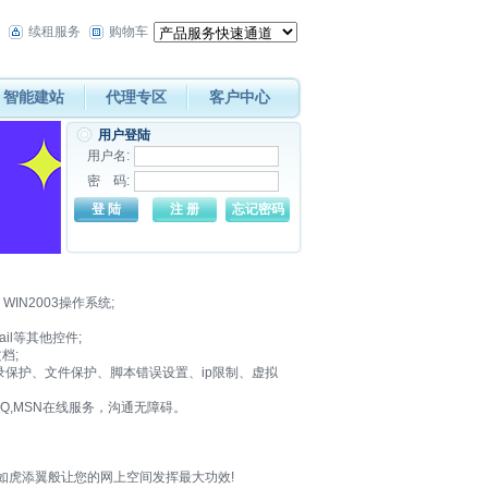
续租服务
购物车
智能建站
代理专区
客户中心
用户登陆
用户名:
密 码:
), WIN2003操作系统;
il等其他控件;
档;
目录保护、文件保护、脚本错误设置、ip限制、虚拟
QQ,MSN在线服务，沟通无障碍。
,如虎添翼般让您的网上空间发挥最大功效!