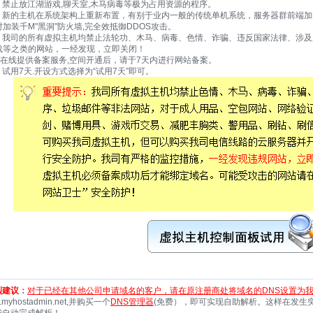
12] 禁止放江湖游戏,聊天室,木马病毒等极为占用资源的程序。
13] 新的主机在系统架构上重新布置，有别于业内一般的传统单机系统，服务器群前端
时加装千M"黑洞"防火墙,完全效抵御DDOS攻击。
14] 我司的所有虚拟主机均禁止法轮功、木马、病毒、色情、诈骗、违反国家法律、涉
载等之类的网站，一经发现，立即关闭！
15]在线提供备案服务,空间开通后，请于7天内进行网站备案。
6] 试用7天.开设方式选择为“试用7天”即可。
烈建议
：
对于已经在其他公司申请域名的客户，请在原注册商处将域名的DNS设置为我
2.myhostadmin.net,并购买一个
DNS管理器
(免费），即可实现自助解析。这样在发生