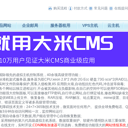
购买流程
付款方式
常见问题
在线提问
品网站
企业邮局
服务器租用
VPS主机
云主机
1] 国际领先的虚拟主机控制系统，40余项高级管理功能；
] 标准机架式服务器,服务器为双CPU:xeon 2.8*2 内存:2G Ecc 硬盘:73G scsi*2(RAID1
] 实时文件防病毒保护,黑客入侵检测,IIS 应用防火墙,自动抵抗红色代码,冲击波等病毒;
4] 各个网站以独立进程运行,不会被其他站点负载影响,在自己的空间中可以使用FSO和jma
5] 功能强大控制面板,可以直接修改FTP密码,自行停止网站,自行绑定域名,修改网站缺省文
6] 提供WEB上传文件、恢复备份、RAR压缩、RAR解压、站点重定向、mime设置、
录、错误页面定义等诸多高级管理功能;
7] 无障碍技术支持：24×7×365制技术支持，微笑面对任何用户。 提供全球免费电话、
8] 每3分钟自动访问网站一次，监控网站运行.
9] 定期自动备份7天数据,用户能在管理中心自助恢复数据;
10] 采用独特的第六代高级虚拟主机系统、数据双重保护、软硬件/透明防火墙三重保障;
1] 在线支付，实时开设,
CDN网络加速器
可供选购，免费赠送功能强大的
网站情报系统