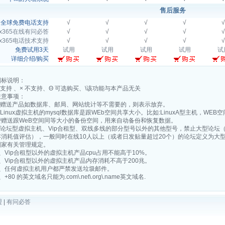
售后服务
、全球免费电话支持
√
√
√
√
√
7x365在线有问必答
√
√
√
√
√
7x365电话技术支持
√
√
√
√
√
免费试用3天
试用
试用
试用
试用
试
详细介绍/购买
图标说明：
 支持 、× 不支持、Θ 可选购买、\该功能与本产品无关
注意事项：
1.赠送产品如数据库、邮局、网站统计等不需要的，则表示放弃。
.Linux虚拟主机的mysql数据库是跟WEb空间共享大小。比如:LinuxA型主机，WEB
费赠送跟WeB空间同等大小的备份空间，用来自动备份和恢复数据。
3.论坛型虚拟主机、Vip合租型、双线多线的部分型号以外的其他型号，禁止大型论坛（
存消耗值评估），一般同时在线10人以上（或者日发贴量超过20个）的论坛定义为大
国家有关管理规定。
4、Vip合租型以外的虚拟主机产品cpu占用不能高于10%。
5、Vip合租型以外的虚拟主机产品内存消耗不高于200兆。
6、任何虚拟主机用户都严禁发送垃圾邮件。
、+80 的英文域名只能为.com\.net\.org\.name英文域名.
盟
|
有问必答