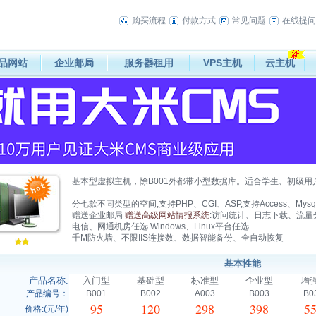
购买流程
付款方式
常见问题
在线提问
品网站
企业邮局
服务器租用
VPS主机
云主机
基本型虚拟主机，除B001外都带小型数据库。适合学生、初级
分七款不同类型的空间,支持PHP、CGI、ASP,支持Access、Mys
赠送企业邮局
赠送高级网站情报系统
:访问统计、日志下载、流量
电信、网通机房任选 Windows、Linux平台任选
千M防火墙、不限IIS连接数、数据智能备份、全自动恢复
基本性能
产品名称:
入门型
基础型
标准型
企业型
增
产品编号：
B001
B002
A003
B003
B0
95
120
298
398
5
价格:(元/年)