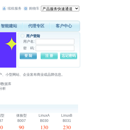
续租服务
购物车
智能建站
代理专区
客户中心
用户登陆
用户名:
密 码:
用户、小型网站、企业发布商业或品牌信息。
ql数据库
分析
强型
体验型
LinuxA
LinuxB
37
B007
B030
B031
50
90
130
230