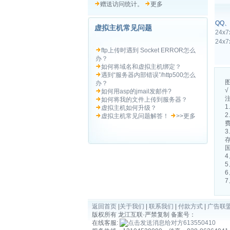
赠送访问统计。
更多
QQ
虚拟主机常见问题
24x
24x
ftp上传时遇到 Socket ERROR怎么
办？
如何将域名和虚拟主机绑定？
遇到“服务器内部错误”/http500怎么
办？
√
如何用asp的jmail发邮件?
如何将我的文件上传到服务器？
虚拟主机如何升级？
2
虚拟主机常见问题解答！
>>更多
7
返回首页
|
关于我们
|
联系我们
|
付款方式
|
广告联
版权所有 龙江互联·严禁复制 备案号：
在线客服:
613550410