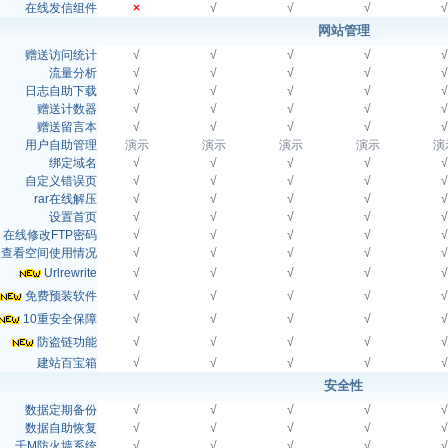
在线发信组件
×
√
√
√
√
网站管理
赠送访问统计
√
√
√
√
√
流量分析
√
√
√
√
√
日志自助下载
√
√
√
√
√
赠送计数器
√
√
√
√
√
赠送留言本
√
√
√
√
√
用户自助管理
演示
演示
演示
演示
演
绑定域名
√
√
√
√
√
自定义错误页
√
√
√
√
√
rar在线解压
√
√
√
√
√
设置首页
√
√
√
√
√
在线修改FTP密码
√
√
√
√
√
查看空间使用情况
√
√
√
√
√
Urlrewrite
√
√
√
√
√
免费预装软件
√
√
√
√
√
10重安全保障
√
√
√
√
√
防盗链功能
√
√
√
√
√
建站百宝箱
√
√
√
√
√
安全性
数据定期备份
√
√
√
√
√
数据自助恢复
√
√
√
√
√
千M防火墙系统
√
√
√
√
√