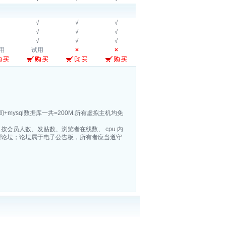
√
√
√
√
√
√
√
√
√
用
试用
×
×
空间+mysql数据库一共=200M.所有虚拟主机均免
按会员人数、发贴数、浏览者在线数、 cpu 内
型论坛；论坛属于电子公告板，所有者应当遵守